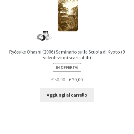
Ryōsuke Ōhashi (2006) Seminario sulla Scuola di Kyoto (9
videolezioni scaricabili)
IN OFFERTA!
Il
Il
€
50,00
€
30,00
prezzo
prezzo
originale
attuale
Aggiungi al carrello
era:
è:
€ 50,00.
€ 30,00.