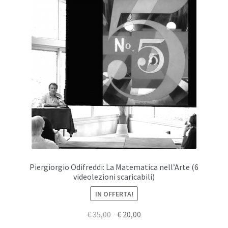
Piergiorgio Odifreddi: La Matematica nell’Arte (6
videolezioni scaricabili)
IN OFFERTA!
Il
Il
€
35,00
€
20,00
prezzo
prezzo