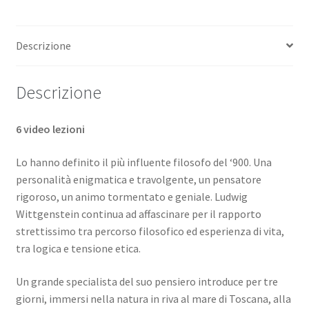
in
Ludwig
Descrizione
Wittgenstein
(6
videolezioni
Descrizione
scaricabili)
quantità
6 video lezioni
Lo hanno definito il più influente filosofo del ‘900. Una
personalità enigmatica e travolgente, un pensatore
rigoroso, un animo tormentato e geniale. Ludwig
Wittgenstein continua ad affascinare per il rapporto
strettissimo tra percorso filosofico ed esperienza di vita,
tra logica e tensione etica.
Un grande specialista del suo pensiero introduce per tre
giorni, immersi nella natura in riva al mare di Toscana, alla