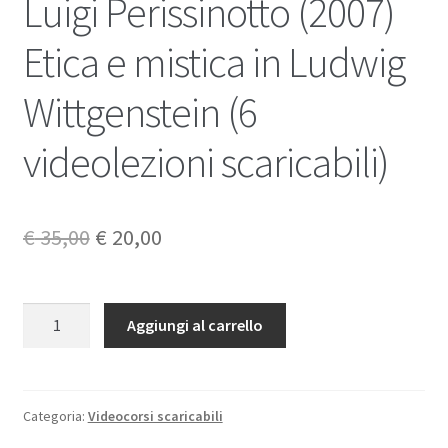
Luigi Perissinotto (2007)
Etica e mistica in Ludwig
Wittgenstein (6
videolezioni scaricabili)
Il
Il
€
35,00
€
20,00
prezzo
prezzo
originale
attuale
Luigi
Aggiungi al carrello
Perissinotto
era:
è:
(2007)
€ 35,00.
€ 20,00.
Etica
e
Categoria:
Videocorsi scaricabili
mistica