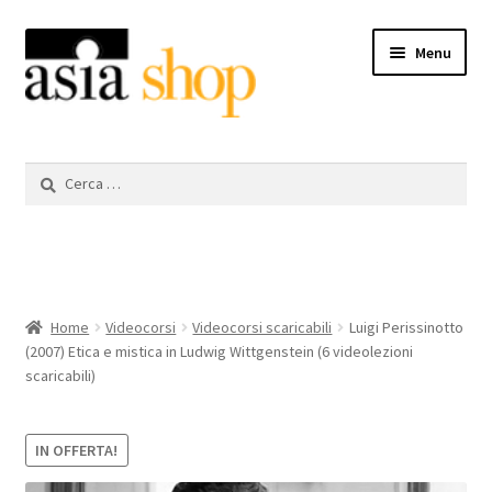
Vai
Vai
Menu
alla
al
navigazione
contenuto
Videocorsi scaricabili
Ricerca
per:
Libri
DVD
Espandi
Il mio account
Home
Videocorsi
Videocorsi scaricabili
Luigi Perissinotto
il
(2007) Etica e mistica in Ludwig Wittgenstein (6 videolezioni
menu
scaricabili)
Aiuto
child
IN OFFERTA!