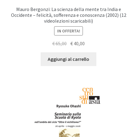
Mauro Bergonzi: La scienza della mente tra India e
Occidente – felicità, sofferenza e conoscenza (2002) (12
videolezioni scaricabili)
IN OFFERTA!
Il
Il
€
65,00
€
40,00
prezzo
prezzo
originale
attuale
Aggiungi al carrello
era:
è:
€ 65,00.
€ 40,00.