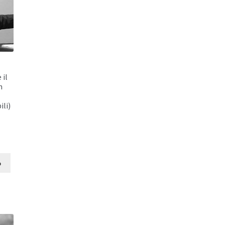
 il
n
ili)
rezzo
tuale
o
20,00.