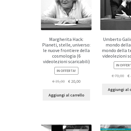
Margherita Hack:
Umberto Galim
Pianeti, stelle, universo:
mondo della v
le nuove frontiere della
mondo della te
cosmologia (6
videolezioni sc
videolezioni scaricabili)
IN OFFER
IN OFFERTA!
Il
€
70,00
€
Il
Il
€
35,00
€
20,00
pre
prezzo
prezzo
ori
Aggiungi al 
originale
attuale
era
Aggiungi al carrello
era:
è:
€ 7
€ 35,00.
€ 20,00.