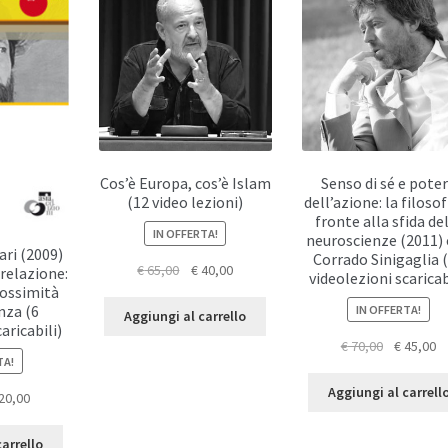
Cos’è Europa, cos’è Islam
Senso di sé e pote
(12 video lezioni)
dell’azione: la filosof
fronte alla sfida de
IN OFFERTA!
neuroscienze (2011)
ri (2009)
Corrado Sinigaglia 
Il
Il
€
65,00
€
40,00
 relazione:
videolezioni scaricab
rossimità
prezzo
prezzo
nza (6
IN OFFERTA!
originale
attuale
Aggiungi al carrello
aricabili)
era:
è:
Il
Il
€
70,00
€
45,00
€ 65,00.
€ 40,00.
TA!
prezzo
p
originale
at
Aggiungi al carrell
Il
20,00
era:
è:
zzo
prezzo
€ 70,00.
€ 
ginale
attuale
carrello