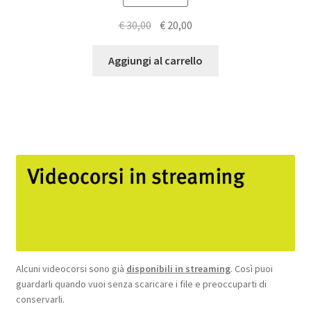
Il
Il
€
30,00
€
20,00
prezzo
prezzo
originale
attuale
Aggiungi al carrello
era:
è:
€ 30,00.
€ 20,00.
Alcuni videocorsi sono già
disponibili in streaming
. Così puoi
guardarli quando vuoi senza scaricare i file e preoccuparti di
conservarli.