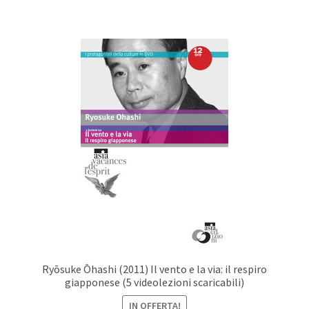
€ 35,00.
€ 20,00.
Ryōsuke Ōhashi (2011) Il vento e la via: il respiro
giapponese (5 videolezioni scaricabili)
IN OFFERTA!