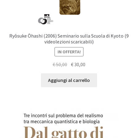
Ryōsuke Ōhashi (2006) Seminario sulla Scuola di Kyoto (9
videolezioni scaricabili)
IN OFFERTA!
Il
Il
€
50,00
€
30,00
prezzo
prezzo
originale
attuale
Aggiungi al carrello
era:
è:
€ 50,00.
€ 30,00.