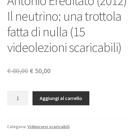
Antonio Ereditato (2012)
Il neutrino: una trottola
fatta di nulla (15
videolezioni scaricabili)
Il
Il
€
80,00
€
50,00
prezzo
prezzo
originale
attuale
Antonio
Aggiungi al carrello
Ereditato
era:
è:
(2012)
€ 80,00.
€ 50,00.
Il
neutrino:
Categoria:
Videocorsi scaricabili
una