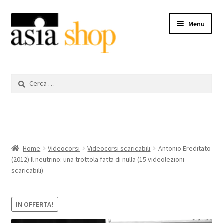
Vai
Vai
Menu
alla
al
navigazione
contenuto
Videocorsi scaricabili
Ricerca
per:
Libri
DVD
Espandi
Il mio account
Home
Videocorsi
Videocorsi scaricabili
Antonio Ereditato
il
(2012) Il neutrino: una trottola fatta di nulla (15 videolezioni
menu
scaricabili)
Aiuto
child
IN OFFERTA!