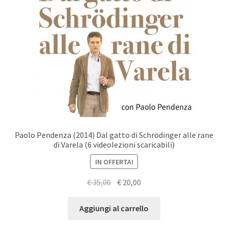
Paolo Pendenza (2014) Dal gatto di Schrödinger alle rane
di Varela (6 videolezioni scaricabili)
IN OFFERTA!
Il
Il
€
35,00
€
20,00
prezzo
prezzo
originale
attuale
Aggiungi al carrello
era:
è: