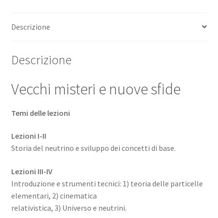
trottola
fatta
Descrizione
di
nulla
(15
Descrizione
videolezioni
scaricabili)
Vecchi misteri e nuove sfide
quantità
Temi delle lezioni
Lezioni I-II
Storia del neutrino e sviluppo dei concetti di base.
Lezioni III-IV
Introduzione e strumenti tecnici: 1) teoria delle particelle
elementari, 2) cinematica
relativistica, 3) Universo e neutrini.