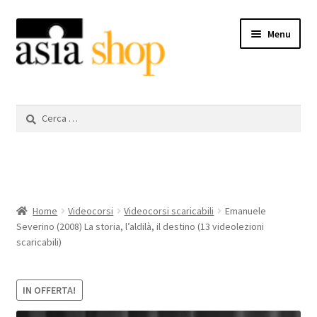
Vai
Vai
Menu
alla
al
navigazione
contenuto
Videocorsi scaricabili
Ricerca
per:
Libri
DVD
Espandi
Il mio account
Home
Videocorsi
Videocorsi scaricabili
Emanuele
il
Severino (2008) La storia, l’aldilà, il destino (13 videolezioni
menu
scaricabili)
Aiuto
child
IN OFFERTA!