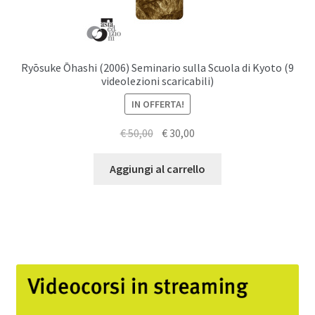
Ryōsuke Ōhashi (2006) Seminario sulla Scuola di Kyoto (9
videolezioni scaricabili)
IN OFFERTA!
Il
Il
€
50,00
€
30,00
prezzo
prezzo
originale
attuale
Aggiungi al carrello
era:
è:
€ 50,00.
€ 30,00.