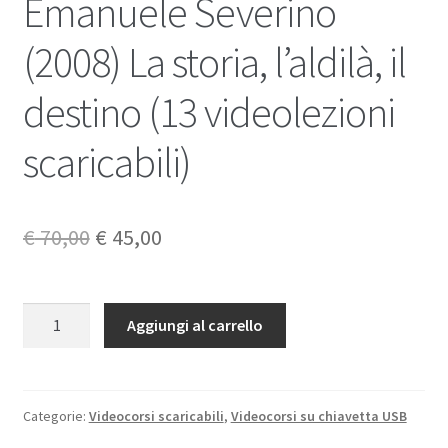
Emanuele Severino
(2008) La storia, l’aldilà, il
destino (13 videolezioni
scaricabili)
Il
Il
€
70,00
€
45,00
prezzo
prezzo
originale
attuale
Emanuele
Aggiungi al carrello
Severino
era:
è:
(2008)
€ 70,00.
€ 45,00.
La
storia,
Categorie:
Videocorsi scaricabili
,
Videocorsi su chiavetta USB
l’aldilà,