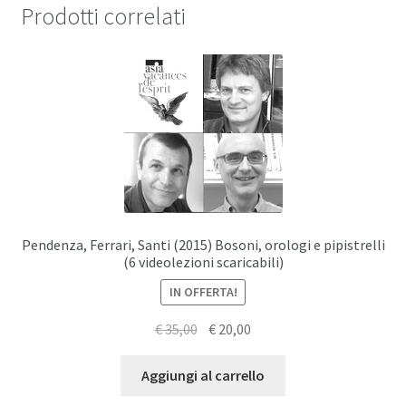
Prodotti correlati
Pendenza, Ferrari, Santi (2015) Bosoni, orologi e pipistrelli
(6 videolezioni scaricabili)
IN OFFERTA!
Il
Il
€
35,00
€
20,00
prezzo
prezzo
originale
attuale
Aggiungi al carrello
era:
è: