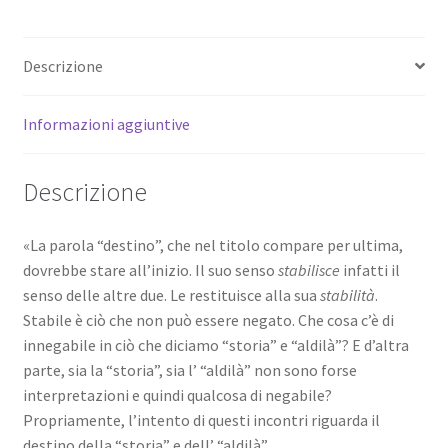
il
destino
Descrizione
(13
videolezioni
scaricabili)
Informazioni aggiuntive
quantità
Descrizione
«La parola “destino”, che nel titolo compare per ultima,
dovrebbe stare all’inizio. Il suo senso
stabilisce
infatti il
senso delle altre due. Le restituisce alla sua
stabilità
.
Stabile è ciò che non può essere negato. Che cosa c’è di
innegabile in ciò che diciamo “storia” e “aldilà”? E d’altra
parte, sia la “storia”, sia l’ “aldilà” non sono forse
interpretazioni e quindi qualcosa di negabile?
Propriamente, l’intento di questi incontri riguarda il
destino della “storia” e dell’ “aldilà”.