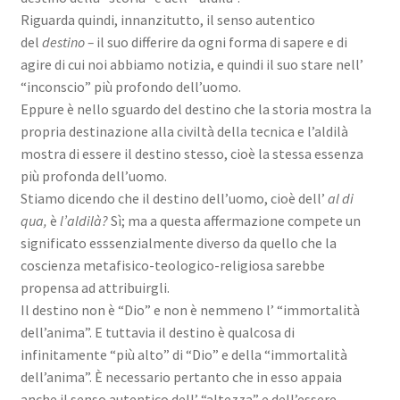
Riguarda quindi, innanzitutto, il senso autentico
del
destino –
il suo differire da ogni forma di sapere e di
agire di cui noi abbiamo notizia, e quindi il suo stare nell’
“inconscio” più profondo dell’uomo.
Eppure è nello sguardo del destino che la storia mostra la
propria destinazione alla civiltà della tecnica e l’aldilà
mostra di essere il destino stesso, cioè la stessa essenza
più profonda dell’uomo.
Stiamo dicendo che il destino dell’uomo, cioè dell’
al di
qua,
è
l’aldilà?
Sì; ma a questa affermazione compete un
significato esssenzialmente diverso da quello che la
coscienza metafisico-teologico-religiosa sarebbe
propensa ad attribuirgli.
Il destino non è “Dio” e non è nemmeno l’ “immortalità
dell’anima”. E tuttavia il destino è qualcosa di
infinitamente “più alto” di “Dio” e della “immortalità
dell’anima”. È necessario pertanto che in esso appaia
anche il senso autentico dell’ “altezza” e dell’essere