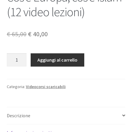
(12 video lezioni)
Il
Il
€
65,00
€
40,00
prezzo
prezzo
originale
attuale
Cos'è
Aggiungi al carrello
Europa,
era:
è:
cos'è
€ 65,00.
€ 40,00.
Islam
(12
Categoria:
Videocorsi scaricabili
video
lezioni)
quantità
Descrizione