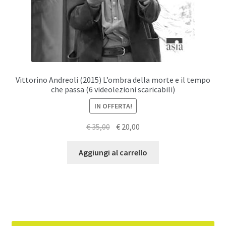
Vittorino Andreoli (2015) L’ombra della morte e il tempo
che passa (6 videolezioni scaricabili)
IN OFFERTA!
Il
Il
€
35,00
€
20,00
prezzo
prezzo
originale
attuale
Aggiungi al carrello
era:
è:
€ 35,00.
€ 20,00.