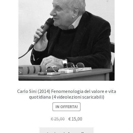
Carlo Sini (2014) Fenomenologia del valore e vita
quotidiana (4 videolezioni scaricabili)
IN OFFERTA!
Il
Il
€
25,00
€
15,00
prezzo
prezzo