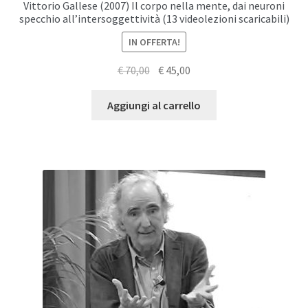
Vittorio Gallese (2007) Il corpo nella mente, dai neuroni
specchio all’intersoggettività (13 videolezioni scaricabili)
IN OFFERTA!
Il
Il
€
70,00
€
45,00
prezzo
prezzo
originale
attuale
Aggiungi al carrello
era:
è:
€ 70,00.
€ 45,00.