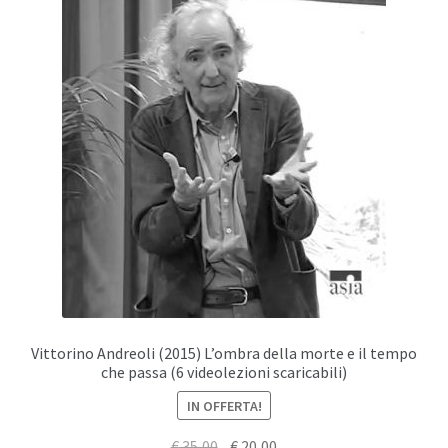
Vittorino Andreoli (2015) L’ombra della morte e il tempo
che passa (6 videolezioni scaricabili)
IN OFFERTA!
Il
Il
€
35,00
€
20,00