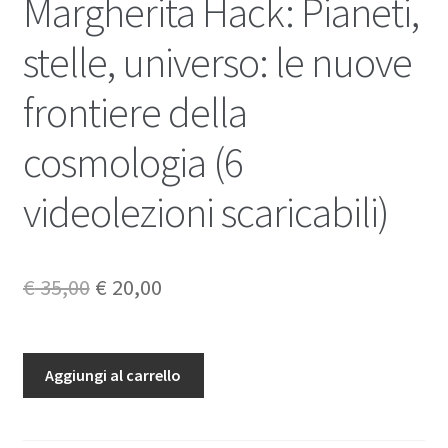
Margherita Hack: Pianeti,
stelle, universo: le nuove
frontiere della
cosmologia (6
videolezioni scaricabili)
Il
Il
€
35,00
€
20,00
prezzo
prezzo
originale
attuale
Margherita
Aggiungi al carrello
Hack:
era:
è:
Pianeti,
€ 35,00.
€ 20,00.
stelle,