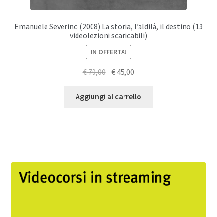
Emanuele Severino (2008) La storia, l’aldilà, il destino (13
videolezioni scaricabili)
IN OFFERTA!
Il
Il
€
70,00
€
45,00
prezzo
prezzo
originale
attuale
Aggiungi al carrello
era:
è:
€ 70,00.
€ 45,00.