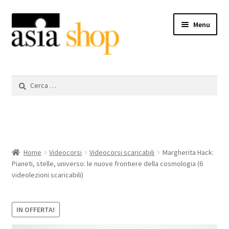
Vai
Vai
Menu
alla
al
navigazione
contenuto
Videocorsi scaricabili
Ricerca
per:
Libri
DVD
Espandi
Il mio account
Home
Videocorsi
Videocorsi scaricabili
Margherita Hack:
il
Pianeti, stelle, universo: le nuove frontiere della cosmologia (6
menu
videolezioni scaricabili)
Aiuto
child
IN OFFERTA!