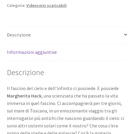
universo:
Categoria:
Videocorsi scaricabili
le
nuove
frontiere
Descrizione
della
cosmologia
(6
Informazioni aggiuntive
videolezioni
scaricabili)
Descrizione
quantità
Il fascino del cielo e dell’infinito ci possiede. E possiede
Margherita Hack
, una scienziata che ha passato la vita
immersa in quel fascino. Ci accompagnerà per tre giorni,
sul mare di Toscana, in un emozionante viaggio tra gli
interrogativi più antichi che nascono guardando il cielo: ci
sono altri sistemi solari come il nostro? Che cosa c’era
prima delle stelle e delle galassie? Cos’è la materia