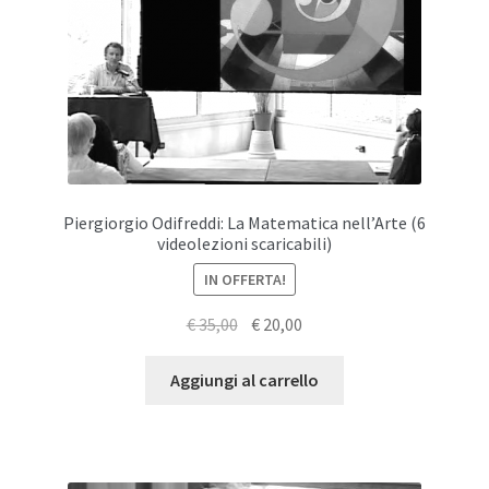
Piergiorgio Odifreddi: La Matematica nell’Arte (6
videolezioni scaricabili)
IN OFFERTA!
Il
Il
€
35,00
€
20,00
prezzo
prezzo
originale
attuale
Aggiungi al carrello
era:
è:
€ 35,00.
€ 20,00.